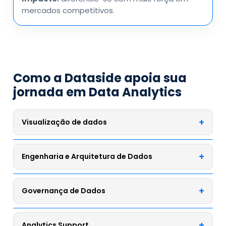
mercados competitivos.
Como a Dataside apoia sua
jornada em Data Analytics
Visualização de dados
Criação de dashboards, migração entre ferramentas
Engenharia e Arquitetura de Dados
de dataviz, aplicação de boas práticas,
desenvolvimento em DAX e M, storytelling de dados e
definição de métricas-chave.
Implementação de datalake, construção de data
Governança de Dados
warehouse, diagnóstico de ambientes, desenho de
arquitetura e atuação em cenários multicloud.
Estruturação de dados, acompanhamento de
Analytics Support