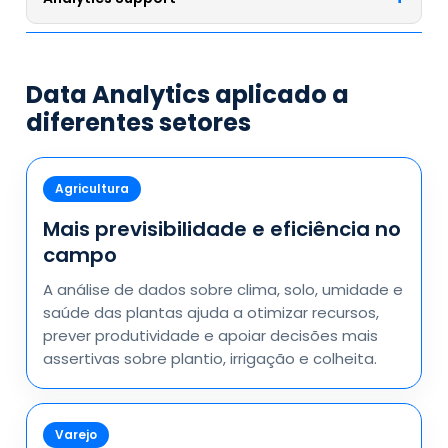
processos, planejamento estratégico de governança
e automação com foco em melhores práticas.
Apoio contínuo para otimização de processos e
custos, documentação de acompanhamento,
Data Analytics aplicado a
melhorias proativas de performance e arquitetura e
redução de falhas.
diferentes setores
Agricultura
Mais previsibilidade e eficiência no
campo
A análise de dados sobre clima, solo, umidade e
saúde das plantas ajuda a otimizar recursos,
prever produtividade e apoiar decisões mais
assertivas sobre plantio, irrigação e colheita.
Varejo