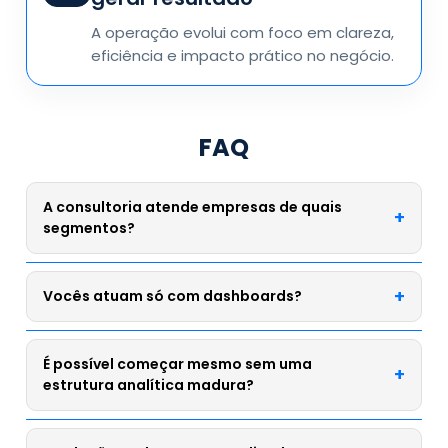
A operação evolui com foco em clareza,
eficiência e impacto prático no negócio.
FAQ
A consultoria atende empresas de quais
segmentos?
A Dataside apoia empresas de diferentes setores que
Vocês atuam só com dashboards?
precisam extrair mais valor dos dados e estruturar
uma operação analítica mais madura.
Não. A atuação pode envolver visualização,
É possível começar mesmo sem uma
engenharia, arquitetura, governança e suporte
estrutura analítica madura?
analítico contínuo.
Sim. A consultoria pode apoiar desde cenários mais